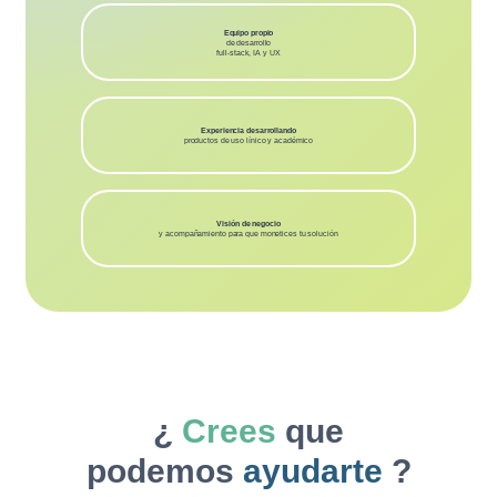
Equipo propio
de desarrollo
full-stack, IA y UX
Experiencia desarrollando
productos de uso línico y académico
Visión de negocio
y acompañamiento para que monetices tu solución
¿
Crees
que
podemos
ayudarte
?